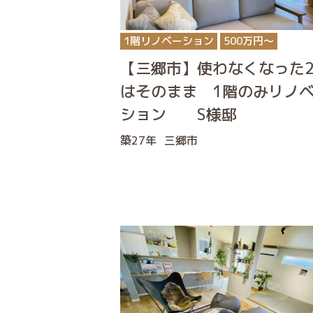
1階リノベーション
500万円〜
【三郷市】使わなくなった
はそのまま 1階のみリノ
ション S様邸
築27年
三郷市