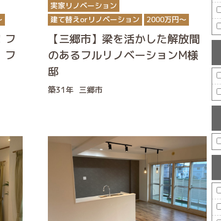
実家リノベーション
〜
建て替えorリノベーション
2000万円〜
！フ
【三郷市】梁を活かした解放間
 フ
のあるフルリノベーションM様
邸
築31年
三郷市