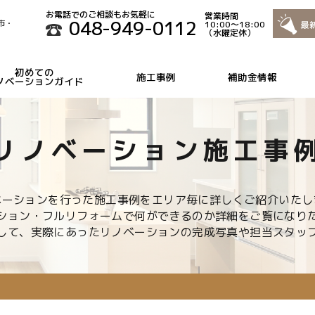
お電話でのご相談もお気軽に
営業時間
048-949-0112
市・
10:00～18:00
（水曜定休）
初めての
施工事例
補助金情報
ノベーションガイド
リノベーション
施工事
ベーションを行った施工事例をエリア毎に
詳しくご紹介いたし
ション・フルリフォームで
何ができるのか詳細をご覧になり
して、実際にあった
リノベーションの完成写真や担当スタッ