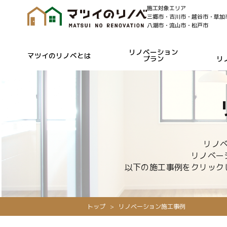
施工対象エリア
三郷市・吉川市・越谷市・草加
八潮市・流山市・松戸市
リノベーション
マツイのリノベとは
プラン
リ
リノ
リノベー
以下の施工事例をクリック
トップ
リノベーション施工事例