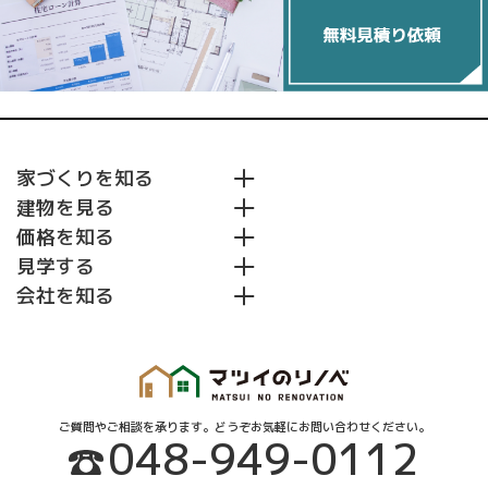
家づくりを知る
建物を見る
マツイのリノベとは
価格を知る
耐震２倍
施工事例
断熱２倍
見学する
住まいの3Dデザイン集
リノベーションプラン
収納２倍
会社を知る
モデルハウス&ショールーム
初めてのリノベーションガイド
イベント・キャンペーン
会社紹介
リノベーションの流れ
無料見積り依頼
スタッフ紹介
建物診断
スタッフブログ
床下調査
外壁調査
よくあるご質問
屋根調査
ご質問やご相談を承ります。どうぞお気軽にお問い合わせください。
048-949-0112
小屋裏調査
補助金情報