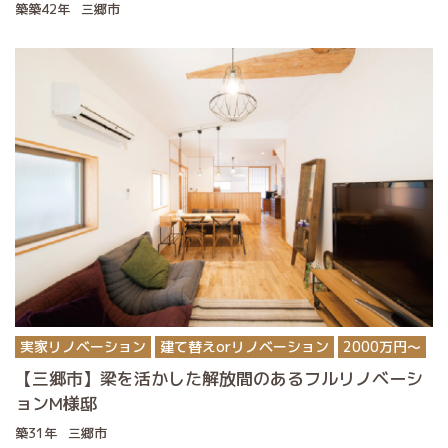
築築42年
三郷市
実家リノベーション
建て替えorリノベーション
2000万円〜
【三郷市】梁を活かした解放間のあるフルリノベーシ
ョンM様邸
築31年
三郷市